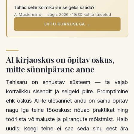
Tahad selle kolmiku ise selgeks saada?
AI Mastermind — sügis 2026 · 19/30 kohta täidetud
LIITU KURSUSEGA
→
AI kirjaoskus on õpitav oskus,
mitte sünnipärane anne
Tehisaru on ennustav süsteem — ta vajab
korralikku sisendit ja selgeid piire. Promptimine
ehk oskus AI-le ülesannet anda on sama õpitav
nagu iga teine tööoskus: nõuab praktikat ning
tööriista võimaluste ja piirangute mõistmist. Halb
uudis: keegi teine ei saa seda sinu eest ära