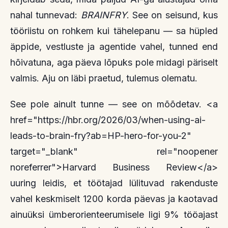
nahal tunnevad:
BRAINFRY
. See on seisund, kus
tööriistu on rohkem kui tähelepanu — sa hüpled
äppide, vestluste ja agentide vahel, tunned end
hõivatuna, aga päeva lõpuks pole midagi päriselt
valmis. Aju on läbi praetud, tulemus olematu.
See pole ainult tunne — see on mõõdetav. <a
href="https://hbr.org/2026/03/when-using-ai-
leads-to-brain-fry?ab=HP-hero-for-you-2"
target="_blank" rel="noopener
noreferrer">Harvard Business Review</a>
uuring leidis, et töötajad lülituvad rakenduste
vahel keskmiselt 1200 korda päevas ja kaotavad
ainuüksi ümberorienteerumisele ligi 9% tööajast