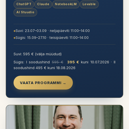
ChatGPT
Claude
NotebookLM
Lovable
AI Stuudio
Suvi: 23.07–03.09 · neljapäeviti 11:00–14:00
Sügis: 15.09–27.10 · teisipäeviti 11:00–14:00
Suvi: 595 € (välja müüdud)
Sügis: I soodushind
595 €
395 €
kuni 10.07.2026 · II
soodushind 495 € kuni 18.08.2026
VAATA PROGRAMMI →