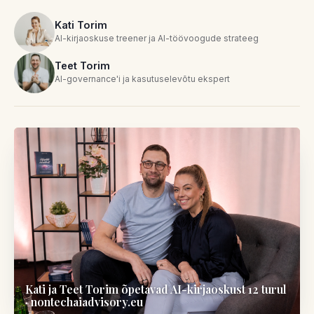
Kati Torim
AI-kirjaoskuse treener ja AI-töövoogude strateeg
Teet Torim
AI-governance'i ja kasutuselevõtu ekspert
Kati ja Teet Torim õpetavad AI-kirjaoskust 12 turul
·
nontechaiadvisory.eu