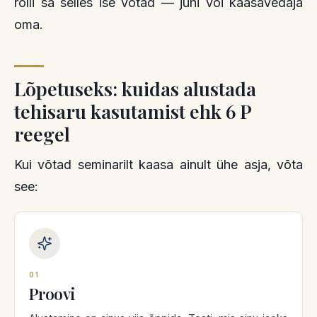
rolli sa selles ise võtad — juhi või kaasavedaja
oma.
Lõpetuseks: kuidas alustada
tehisaru kasutamist ehk 6 P
reegel
Kui võtad seminarilt kaasa ainult ühe asja, võta
see:
01
Proovi