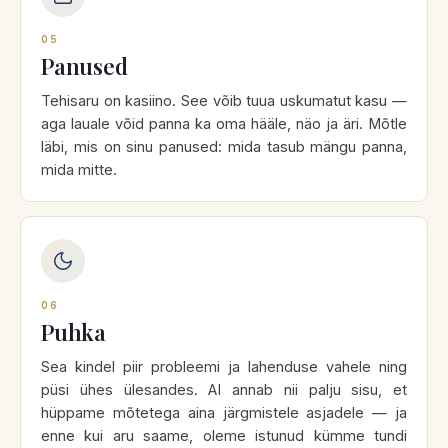
05
Panused
Tehisaru on kasiino. See võib tuua uskumatut kasu —
aga lauale võid panna ka oma hääle, näo ja äri. Mõtle
läbi, mis on sinu panused: mida tasub mängu panna,
mida mitte.
06
Puhka
Sea kindel piir probleemi ja lahenduse vahele ning
püsi ühes ülesandes. AI annab nii palju sisu, et
hüppame mõtetega aina järgmistele asjadele — ja
enne kui aru saame, oleme istunud kümme tundi