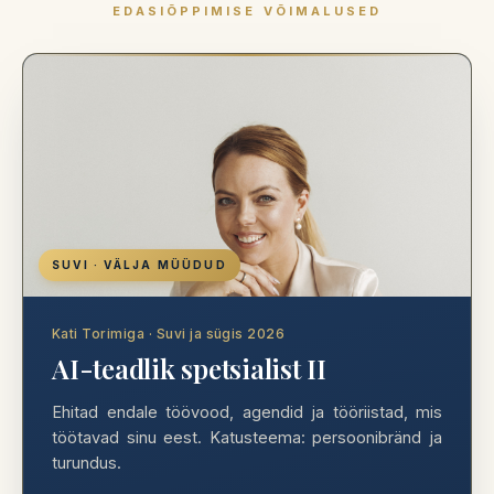
EDASIÕPPIMISE VÕIMALUSED
SUVI · VÄLJA MÜÜDUD
Kati Torimiga · Suvi ja sügis 2026
AI-teadlik spetsialist II
Ehitad endale töövood, agendid ja tööriistad, mis
töötavad sinu eest. Katusteema: persoonibränd ja
turundus.