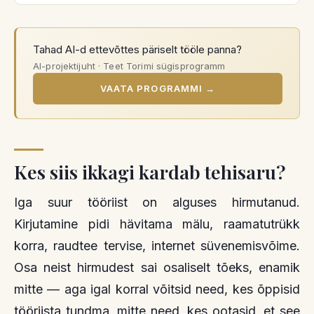
Tahad AI-d ettevõttes päriselt tööle panna?
AI-projektijuht · Teet Torimi sügisprogramm
VAATA PROGRAMMI
→
Kes siis ikkagi kardab tehisaru?
Iga suur tööriist on alguses hirmutanud.
Kirjutamine pidi hävitama mälu, raamatutrükk
korra, raudtee tervise, internet süvenemisvõime.
Osa neist hirmudest sai osaliselt tõeks, enamik
mitte — aga igal korral võitsid need, kes õppisid
tööriista tundma, mitte need, kes ootasid, et see