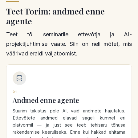
Teet Torim: andmed enne
agente
Teet tõi seminarile ettevõtja ja AI-
projektijuhtimise vaate. Siin on neli mõtet, mis
väärivad eraldi väljatoomist.
01
Andmed enne agente
Suurim takistus pole AI, vaid andmete hajutatus.
Ettevõtete andmed elavad sageli kümnel eri
platvormil — ja just see teeb tehisaru tõhusa
rakendamise keeruliseks. Enne kui hakkad ehitama