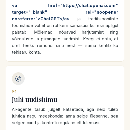
<a href="https://chat.openai.com"
target="_blank" rel="noopener
noreferrer">ChatGPT</a>
ja traditsiooniliste
tööriistade vahel on rohkem sarnasusi kui esmapilgul
paistab. Mõlemad nõuavad harjutamist ning
võimaluste ja piirangute tundmist. Keegi ei oota, et
drell teeks remondi sinu eest — sama kehtib ka
tehisaru kohta.
04
Juhi uudishimu
AI-agente tasub julgelt katsetada, aga neid tuleb
juhtida nagu meeskonda: anna selge ülesanne, sea
selged piirid ja kontrolli regulaarselt tulemusi.