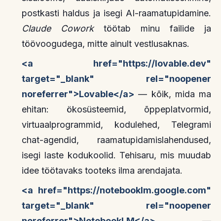
postkasti haldus ja isegi AI-raamatupidamine.
Claude Cowork
töötab minu failide ja
töövoogudega, mitte ainult vestlusaknas.
<a href="https://lovable.dev"
target="_blank" rel="noopener
noreferrer">Lovable</a>
— kõik, mida ma
ehitan: ökosüsteemid, õppeplatvormid,
virtuaalprogrammid, kodulehed, Telegrami
chat-agendid, raamatupidamislahendused,
isegi laste kodukoolid. Tehisaru, mis muudab
idee töötavaks tooteks ilma arendajata.
<a href="https://notebooklm.google.com"
target="_blank" rel="noopener
noreferrer">NotebookLM</a>
—