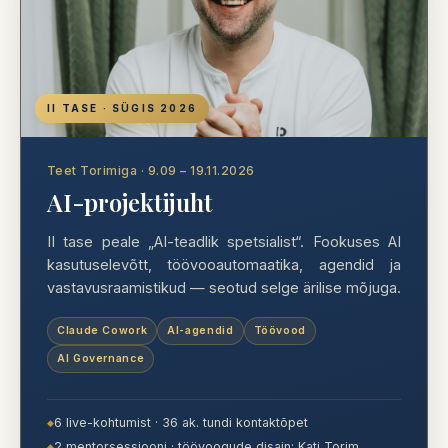
II TASE · SÜGIS 2026
Teet Torimiga · 9.09 – 19.11.2026
AI-projektijuht
II tase peale „AI-teadlik spetsialist“. Fookuses AI
kasutuselevõtt, töövooautomaatika, agendid ja
vastavusraamistikud — seotud selge ärilise mõjuga.
Claude Cowork
AI-agendid
Töövood
AI Governance
6 live-kohtumist · 36 ak. tundi kontaktõpet
2 mentorsessiooni · töövoogude disain: Kati Torim