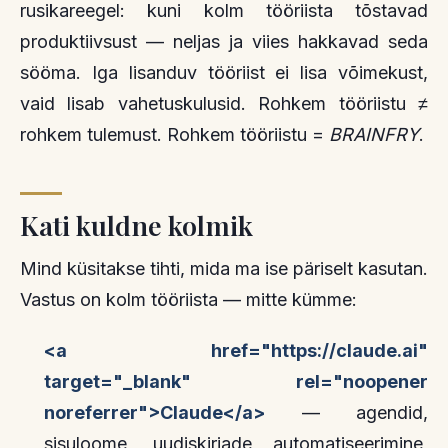
rusikareegel: kuni kolm tööriista tõstavad
produktiivsust — neljas ja viies hakkavad seda
sööma. Iga lisanduv tööriist ei lisa võimekust,
vaid lisab vahetuskulusid. Rohkem tööriistu ≠
rohkem tulemust. Rohkem tööriistu =
BRAINFRY
.
Kati kuldne kolmik
Mind küsitakse tihti, mida ma ise päriselt kasutan.
Vastus on kolm tööriista — mitte kümme:
<a href="https://claude.ai"
target="_blank" rel="noopener
noreferrer">Claude</a>
— agendid,
sisuloome, uudiskirjade automatiseerimine,