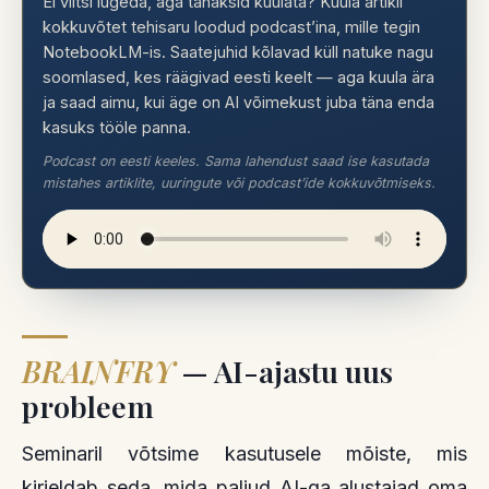
Ei viitsi lugeda, aga tahaksid kuulata? Kuula artikli
kokkuvõtet tehisaru loodud podcast’ina, mille tegin
NotebookLM-is. Saatejuhid kõlavad küll natuke nagu
soomlased, kes räägivad eesti keelt — aga kuula ära
ja saad aimu, kui äge on AI võimekust juba täna enda
kasuks tööle panna.
Podcast on eesti keeles. Sama lahendust saad ise kasutada
mistahes artiklite, uuringute või podcast’ide kokkuvõtmiseks.
BRAINFRY
— AI-ajastu uus
probleem
Seminaril võtsime kasutusele mõiste, mis
kirjeldab seda, mida paljud AI-ga alustajad oma