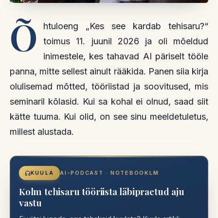
Õ
htuloeng „Kes see kardab tehisaru?“
toimus 11. juunil 2026 ja oli mõeldud
inimestele, kes tahavad AI päriselt tööle
panna, mitte sellest ainult rääkida. Panen siia kirja
olulisemad mõtted, tööriistad ja soovitused, mis
seminaril kõlasid. Kui sa kohal ei olnud, saad siit
kätte tuuma. Kui olid, on see sinu meeldetuletus,
millest alustada.
AI-PODCAST · NOTEBOOKLM
KUULA
Kolm tehisaru tööriista läbipraetud aju
vastu