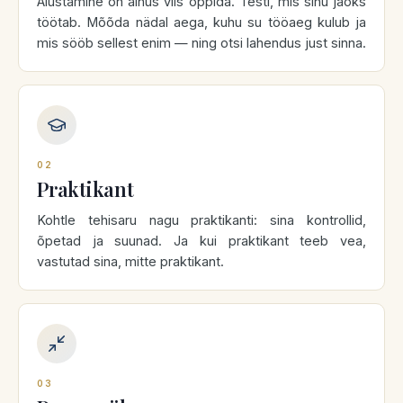
Alustamine on ainus viis õppida. Testi, mis sinu jaoks
töötab. Mõõda nädal aega, kuhu su tööaeg kulub ja
mis sööb sellest enim — ning otsi lahendus just sinna.
02
Praktikant
Kohtle tehisaru nagu praktikanti: sina kontrollid,
õpetad ja suunad. Ja kui praktikant teeb vea,
vastutad sina, mitte praktikant.
03