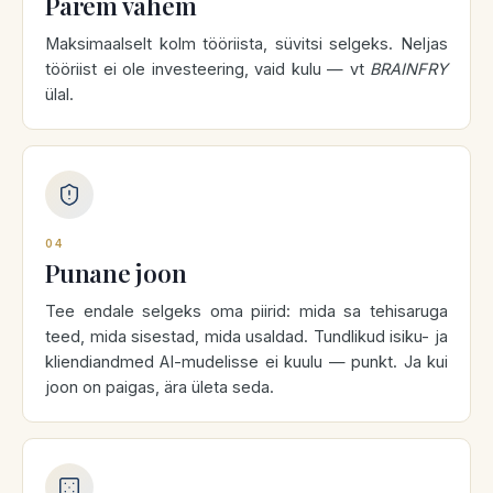
Parem vähem
Maksimaalselt kolm tööriista, süvitsi selgeks. Neljas
tööriist ei ole investeering, vaid kulu — vt
BRAINFRY
ülal.
04
Punane joon
Tee endale selgeks oma piirid: mida sa tehisaruga
teed, mida sisestad, mida usaldad. Tundlikud isiku- ja
kliendiandmed AI-mudelisse ei kuulu — punkt. Ja kui
joon on paigas, ära ületa seda.