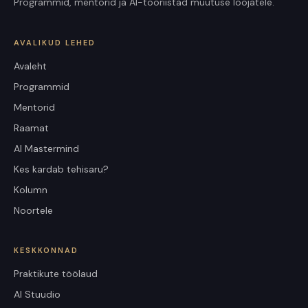
Programmid, mentorid ja AI-tööriistad muutuse loojatele.
AVALIKUD LEHED
Avaleht
Programmid
Mentorid
Raamat
AI Mastermind
Kes kardab tehisaru?
Kolumn
Noortele
KESKKONNAD
Praktikute töölaud
AI Stuudio