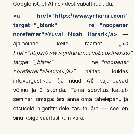
Google'ist, et AI riskidest vabalt rääkida.
<a href="https://www.ynharari.com"
target="_blank" rel="noopener
noreferrer">Yuval Noah Harari</a>
—
ajaloolane, kelle raamat
„<a
href="https://www.ynharari.com/book/nexus/"
target="_blank" rel="noopener
noreferrer">Nexus</a>“
näitab, kuidas
infovõrgustikud (ja nüüd AI) kujundavad
võimu ja ühiskonda. Tema soovitus kattub
seminari omaga: ära anna oma tähelepanu ja
otsuseid algoritmidele tasuta ära — see on
sinu kõige väärtuslikum vara.