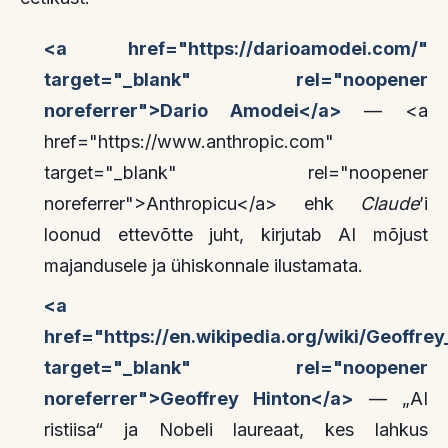
<a href="https://darioamodei.com/"
target="_blank" rel="noopener
noreferrer">Dario Amodei</a>
— <a
href="https://www.anthropic.com"
target="_blank" rel="noopener
noreferrer">Anthropicu</a> ehk
Claude
’i
loonud ettevõtte juht, kirjutab AI mõjust
majandusele ja ühiskonnale ilustamata.
<a
href="https://en.wikipedia.org/wiki/Geoffre
target="_blank" rel="noopener
noreferrer">Geoffrey Hinton</a>
— „AI
ristiisa“ ja Nobeli laureaat, kes lahkus