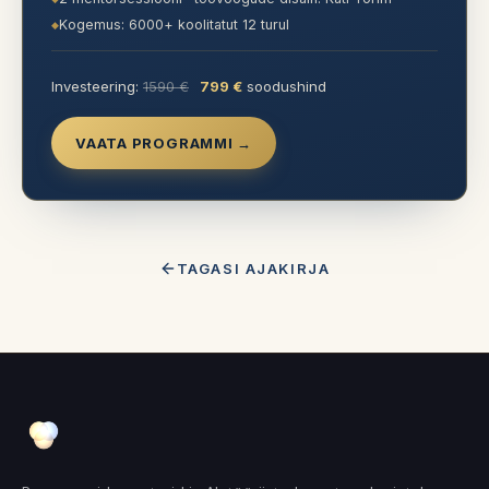
Kogemus: 6000+ koolitatut 12 turul
Investeering:
1590 €
799 €
soodushind
VAATA PROGRAMMI →
TAGASI AJAKIRJA