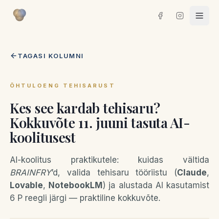
TAGASI KOLUMNI
ÕHTULOENG TEHISARUST
Kes see kardab tehisaru?
Kokkuvõte 11. juuni tasuta AI-
koolitusest
AI-koolitus praktikutele: kuidas vältida
BRAINFRY
’d, valida tehisaru tööriistu (
Claude
,
Lovable
,
NotebookLM
) ja alustada AI kasutamist
6 P reegli järgi — praktiline kokkuvõte.