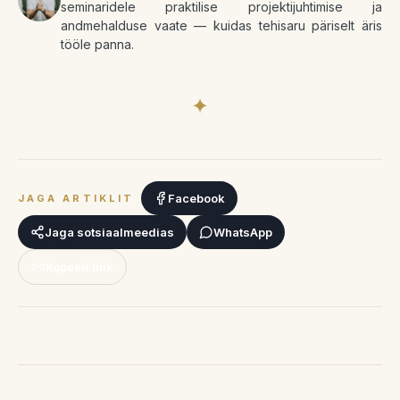
seminaridele praktilise projektijuhtimise ja
andmehalduse vaate — kuidas tehisaru päriselt äris
tööle panna.
✦
Facebook
JAGA ARTIKLIT
Jaga sotsiaalmeedias
WhatsApp
Kopeeri link