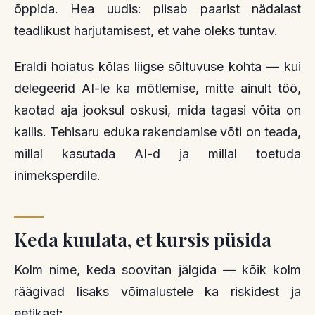
õppida. Hea uudis: piisab paarist nädalast
teadlikust harjutamisest, et vahe oleks tuntav.
Eraldi hoiatus kõlas liigse sõltuvuse kohta — kui
delegeerid AI-le ka mõtlemise, mitte ainult töö,
kaotad aja jooksul oskusi, mida tagasi võita on
kallis. Tehisaru eduka rakendamise võti on teada,
millal kasutada AI-d ja millal toetuda
inimeksperdile.
Keda kuulata, et kursis püsida
Kolm nime, keda soovitan jälgida — kõik kolm
räägivad lisaks võimalustele ka riskidest ja
eetikast: