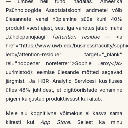
— umbes neli tundi nädalas. Ameerika
Psühholoogide Assotsiatsiooni andmetel võib
ülesannete vahel hüplemine süüa kuni 40%
produktiivsest ajast, sest iga vahetus jätab maha
„tähelepanujäägi“ (
attention residue
— <a
href="https://www.uwb.edu/business/faculty/sophi
leroy/attention-residue" target="_blank"
rel="noopener noreferrer">Sophie Leroy</a>
uurimistöö): eelmise ülesande mõtted segavad
järgmist. Ja HBR Analytic Servicesi küsitluses
ütles 48% juhtidest, et digitööriistade vohamine
pigem kahjustab produktiivsust kui aitab.
Meie aju kognitiivne võimekus ei kasva sama
kiiresti kui
App Store
. Sellest ka minu