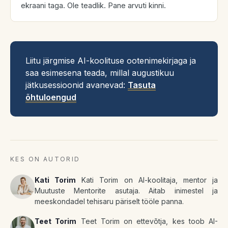
ekraani taga. Ole teadlik. Pane arvuti kinni.
Liitu järgmise AI-koolituse ootenimekirjaga ja
saa esimesena teada, millal augustikuu
jätkusessioonid avanevad:
Tasuta
õhtuloengud
KES ON AUTORID
Kati Torim
Kati Torim on AI-koolitaja, mentor ja
Muutuste Mentorite asutaja. Aitab inimestel ja
meeskondadel tehisaru päriselt tööle panna.
Teet Torim
Teet Torim on ettevõtja, kes toob AI-